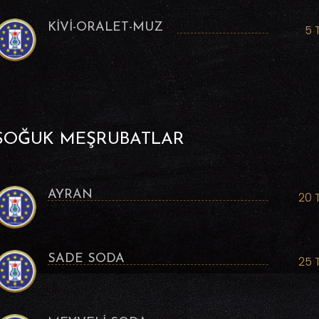
KİVİ-ORALET-MUZ
5 
SOĞUK MEŞRUBATLAR
AYRAN
20 
SADE SODA
25 