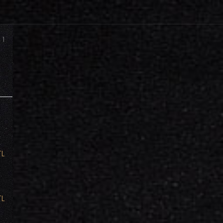
 1
TL
TL