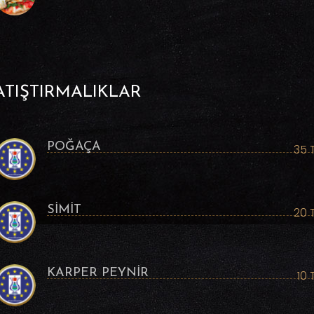
ATIŞTIRMALIKLAR
POĞAÇA
35 
SİMİT
20 
KARPER PEYNİR
10 