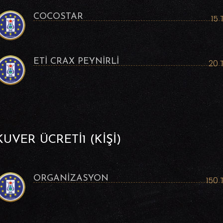
COCOSTAR
15 
ETİ CRAX PEYNİRLİ
20 
KUVER ÜCRETİ1 (KİŞİ)
ORGANİZASYON
150 