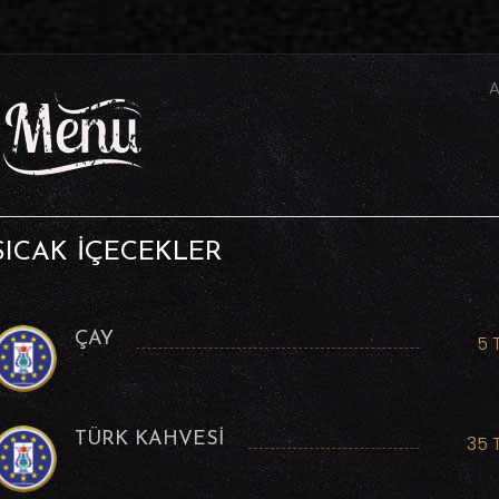
A
SICAK İÇECEKLER
ÇAY
5 
TÜRK KAHVESİ
35 