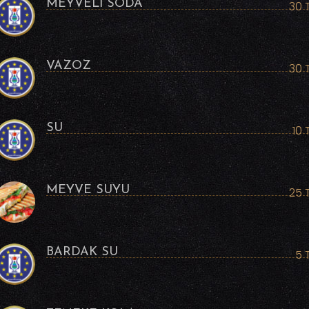
MEYVELİ SODA
30 
VAZOZ
30 
SU
10 
MEYVE SUYU
25 
BARDAK SU
5 