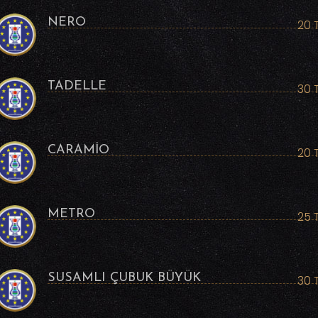
NERO
20 
TADELLE
30 
CARAMİO
20 
METRO
25 
SUSAMLI ÇUBUK BÜYÜK
30 