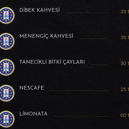
DİBEK KAHVESİ
35 
MENENGİÇ KAHVESİ
35 
TANECİKLİ BİTKİ ÇAYLARI
30 
NESCAFE
25 
LİMONATA
60 