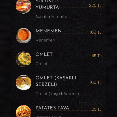
SUCUKLU
225 TL
YUMURTA
Sucuklu Yumurta
MENEMEN
160 TL
Menemen
OMLET
115 TL
Omlet
OMLET (KAŞARLI
160 TL
SEBZELİ)
Omlet (Kaşarlı Sebzeli)
PATATES TAVA
125 TL