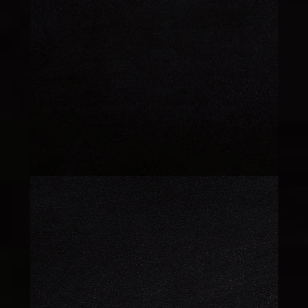
MOZAİK PASTA
170 TL
BALLI FISTIKLI
170 TL
KUBBE LOTUS
170 TL
DUBLE
170 TL
ÇİKOLATA
KROKAN
170 TL
ÇİKOLATALI