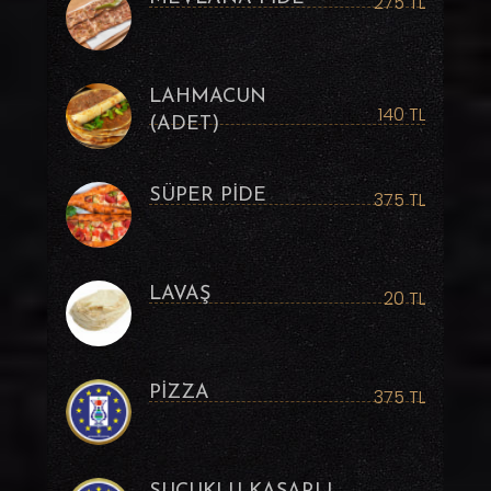
275 TL
LAHMACUN
140 TL
(ADET)
SÜPER PİDE
375 TL
LAVAŞ
20 TL
PİZZA
375 TL