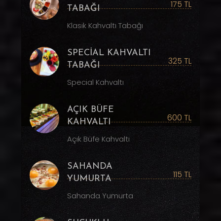
175 TL
TABAĞI
Klasik Kahvaltı Tabağı
SPECİAL KAHVALTI
325 TL
TABAĞI
Special Kahvaltı
AÇIK BÜFE
600 TL
KAHVALTI
Açık Büfe Kahvaltı
SAHANDA
115 TL
YUMURTA
Sahanda Yumurta