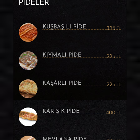
PIDELER
KUŞBAŞILI PİDE
325 TL
KIYMALI PİDE
225 TL
KAŞARLI PİDE
225 TL
KARIŞIK PİDE
400 TL
MEVLANA PİDE