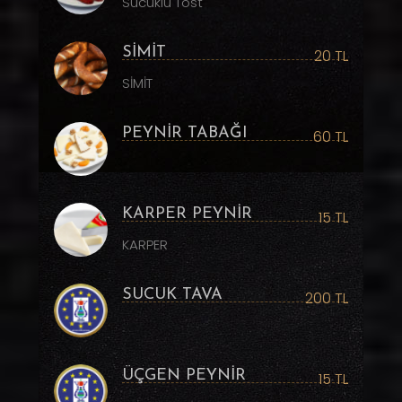
Sucuklu Tost
SİMİT
20 TL
SİMİT
PEYNİR TABAĞI
60 TL
KARPER PEYNİR
15 TL
KARPER
SUCUK TAVA
200 TL
ÜÇGEN PEYNİR
15 TL