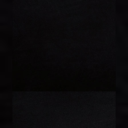
MEYVE TABAĞI
135 TL
MEYVE
135 TL
BARDAĞI
8 KİŞİLİK YAŞ
550 TL
PASTA
LOTUS
160 TL
6 KİŞİLİK PASTA
450 TL