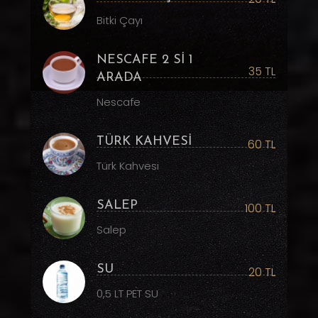
Bitki Çayı
NESCAFE 2 Sİ 1
35 TL
ARADA
Nescafe
TÜRK KAHVESİ
60 TL
Türk Kahvesi
SALEP
100 TL
Salep
SU
20 TL
0,5 LT PET SU