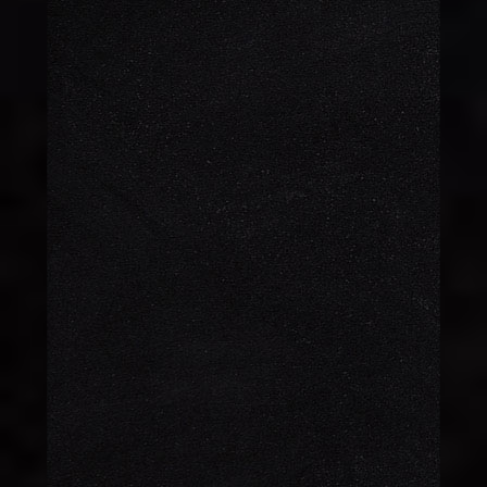
SAN SEBASTIAN
300 TL
ATOM
55 TL
TARTOLET
80 TL
2 KİŞİLİK YAŞ
250 TL
PASTA
PROFİTEROLLÜ
170 TL
PASTA
EVET