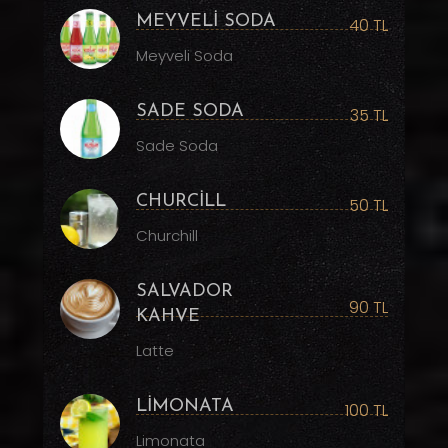
MEYVELİ SODA
40 TL
Meyveli Soda
SADE SODA
35 TL
Sade Soda
CHURCİLL
50 TL
Churchill
SALVADOR
90 TL
KAHVE
Latte
LİMONATA
100 TL
Limonata