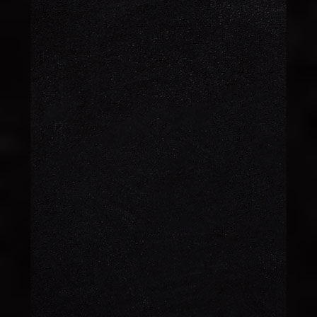
4 KİŞİLİK PASTA
350 TL
ALMOND PASTA
160 TL
KORDİNOL
170 TL
CEZERYE
170 TL
PETİFÜR
170 TL