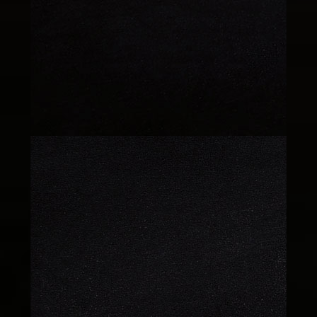
ÇİLEKLİ CUP
170 TL
Kestaneli Parfe
170 TL
POWER CAKE
170 TL
BARDAK TATLI
135 TL
İNCİRLİ
160 TL
MUHALLEBİ