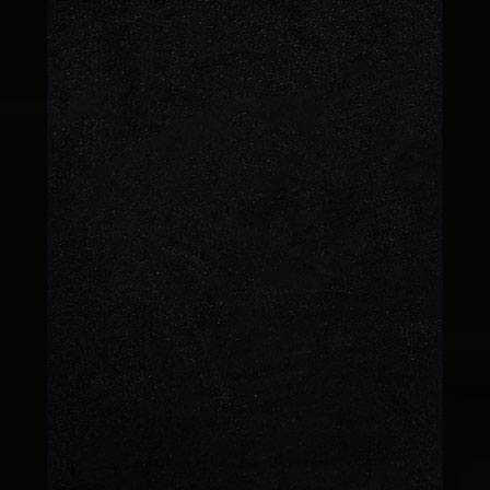
CUP TİRAMİSU
170 TL
CUP LOTUS
170 TL
CUP RED
170 TL
VELVET
CUP ORMAN
170 TL
MEYVELİ
CUP ANTEP
170 TL
FISTIKLI DEVİLS