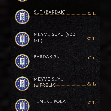
SÜT (BARDAK)
80 TL
MEYVE SUYU (200
30 TL
ML)
BARDAK SU
10 TL
MEYVE SUYU
80 TL
(LİTRELİK)
TENEKE KOLA
60 TL