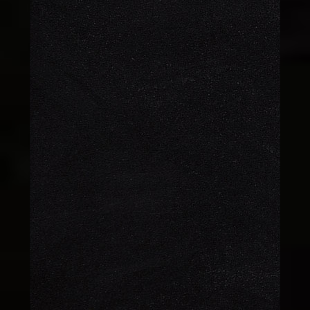
ALBENİ ÇİLEK
170 TL
BALLI KASKATA
170 TL
LİMONLU
170 TL
CHEESECAKE
FRAMBUAZLI
170 TL
CHEESECAKE
BÜYÜK EKLER
75 TL