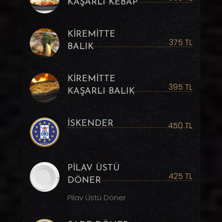
KAŞARLI KEBAP
KİREMİTTE
375 TL
BALIK
KİREMİTTE
395 TL
KAŞARLI BALIK
İSKENDER
450 TL
PİLAV ÜSTÜ
425 TL
DÖNER
Pilav Üstü Döner