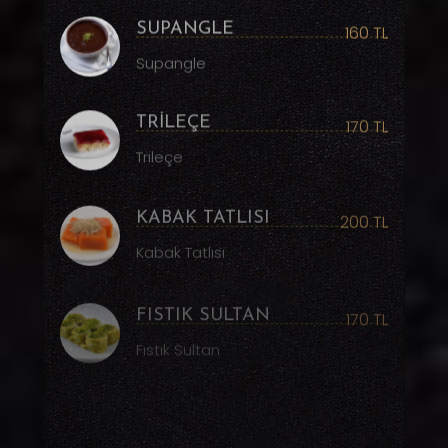
SUPANGLE
160 TL
Supangle
TRİLEÇE
170 TL
Trileçe
KABAK TATLISI
200 TL
Kabak Tatlısı
FISTIK SULTAN
170 TL
Fıstık Sultan
DİLİMLİ YAŞ
200 TL
PASTA
Adet Pasta