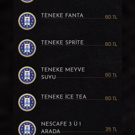
TENEKE FANTA
60 TL
TENEKE SPRİTE
60 TL
TENEKE MEYVE
60 TL
SUYU
TENEKE İCE TEA
60 TL
NESCAFE 3 Ü 1
35 TL
ARADA