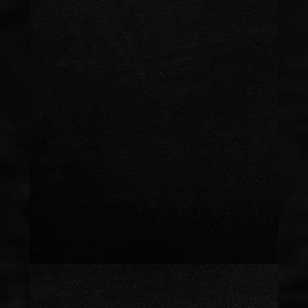
MEYVE TABAĞI
135 TL
Meyve Tabağı
MAGNOLYA
170 TL
Magnolya
PROFİTEROL
200 TL
Profiterol
YAŞ PASTA
200 TL
Yaş Pasta
SNİCKERS
170 TL
Ganaj