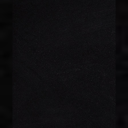
TİRAMİSU
170 TL
Tiramisu
KURU PASTA
85 TL
(PORSİYON)
Kuru Pasta
KURU PASTA
670 TL
(KG)
Kuru Pasta
ISLAK KEK
170 TL
Islak Kek