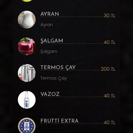
AYRAN
30 TL
Ayran
ŞALGAM
40 TL
Şalgam
TERMOS ÇAY
200 TL
Termos Çay
VAZOZ
40 TL
FRUTTİ EXTRA
40 TL