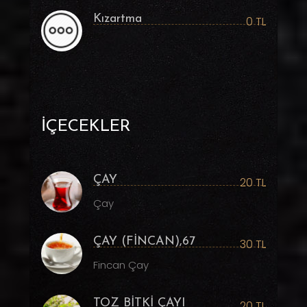
Kızartma
0 TL
İÇECEKLER
ÇAY
20 TL
Çay
ÇAY (FİNCAN),67
30 TL
Fincan Çay
TOZ BİTKİ ÇAYI
20 TL