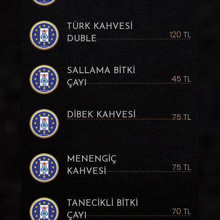
TÜRK KAHVESİ
120 TL
DUBLE
SALLAMA BİTKİ
45 TL
ÇAYI
DİBEK KAHVESİ
75 TL
MENENGİÇ
75 TL
KAHVESİ
TANECİKLİ BİTKİ
70 TL
ÇAYI