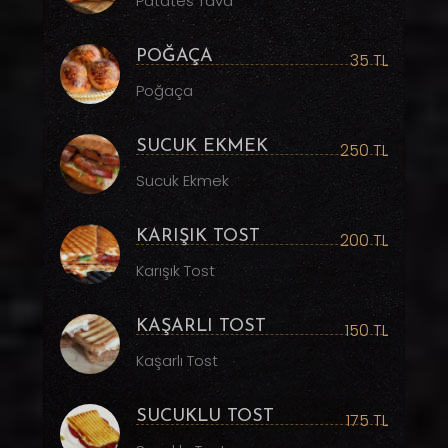
Patates Tava
POĞAÇA
35 TL
Poğaça
SUCUK EKMEK
250 TL
Sucuk Ekmek
KARIŞIK TOST
200 TL
Karışık Tost
KAŞARLI TOST
150 TL
Kaşarlı Tost
SUCUKLU TOST
175 TL