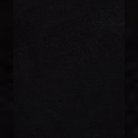
MALAGA
170 TL
ÇEREZ TABAĞI
180 TL
Karışık Çerez
GÜLLAÇ (KG)
670 TL
Güllaç (Kilo)
GÜLLAÇ
125 TL
Güllaç
KÜÇÜK EKLER
120 TL
Ekler Tatlısı